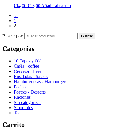
€
14,00
€
13,00
Añadir al carrito
←
1
2
Buscar por:
Buscar
Categorías
10 Tapas y Olé
Cafés - coffee
Cerveza - Beer
Ensaladas - Salads
Hamburguesas - Hamburgers
Paellas
Postres - Desserts
Raciones
Sin categorizar
Smoothies
Tostas
Carrito