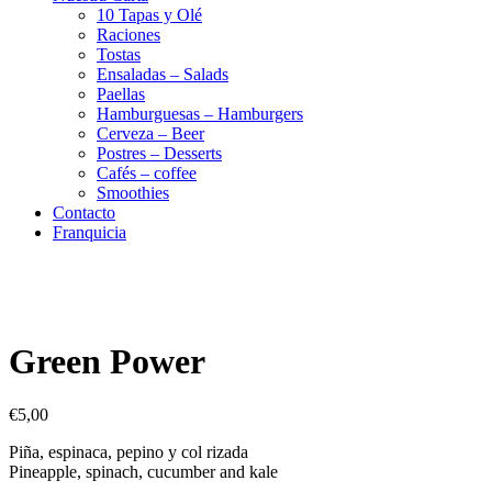
10 Tapas y Olé
Raciones
Tostas
Ensaladas – Salads
Paellas
Hamburguesas – Hamburgers
Cerveza – Beer
Postres – Desserts
Cafés – coffee
Smoothies
Contacto
Franquicia
Green Power
€
5,00
Piña, espinaca, pepino y col rizada
Pineapple, spinach, cucumber and kale